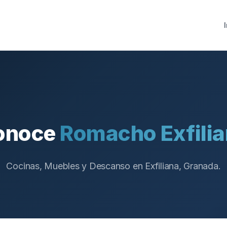
onoce
Romacho Exfili
Cocinas, Muebles y Descanso
en
Exfiliana, Granada
.