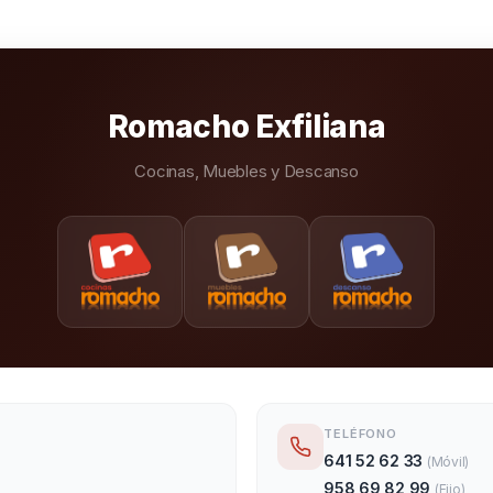
Romacho Exfiliana
Cocinas, Muebles y Descanso
TELÉFONO
641 52 62 33
(
Móvil
)
958 69 82 99
(
Fijo
)